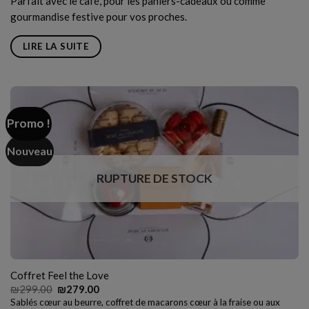
Parfait avec le café, pour les paniers-cadeaux ou comme
gourmandise festive pour vos proches.
LIRE LA SUITE
Promo !
Nouveau
RUPTURE DE STOCK
Coffret Feel the Love
Le
Le
₪
299.00
₪
279.00
prix
prix
Sablés cœur au beurre, coffret de macarons cœur à la fraise ou aux
initial
actuel