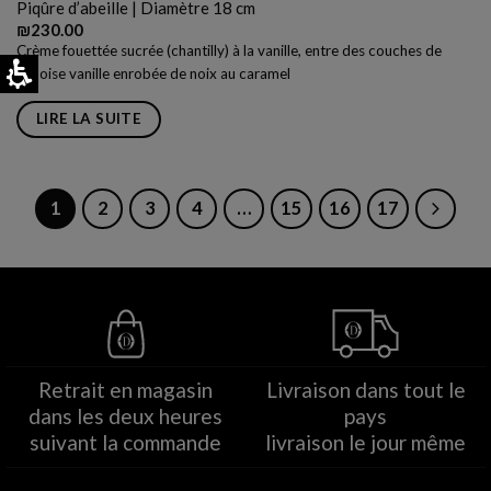
Piqûre d’abeille | Diamètre 18 cm
₪
230.00
Crème fouettée sucrée (chantilly) à la vanille, entre des couches de
génoise vanille enrobée de noix au caramel
LIRE LA SUITE
1
2
3
4
…
15
16
17
Retrait en magasin
Livraison dans tout le
dans les deux heures
pays
suivant la commande
livraison le jour même