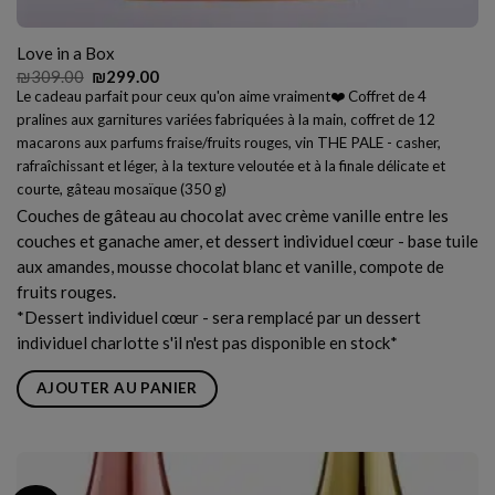
Love in a Box
Le
Le
₪
309.00
₪
299.00
prix
prix
Le cadeau parfait pour ceux qu'on aime vraiment❤️ Coffret de 4
initial
actuel
pralines aux garnitures variées fabriquées à la main, coffret de 12
était :
est :
₪309.00.
₪299.00.
macarons aux parfums fraise/fruits rouges, vin THE PALE - casher,
rafraîchissant et léger, à la texture veloutée et à la finale délicate et
courte, gâteau mosaïque (350 g)
Couches de gâteau au chocolat avec crème vanille entre les
couches et ganache amer, et dessert individuel cœur - base tuile
aux amandes, mousse chocolat blanc et vanille, compote de
fruits rouges.
*Dessert individuel cœur - sera remplacé par un dessert
individuel
charlotte
s'il n'est pas disponible en stock*
AJOUTER AU PANIER