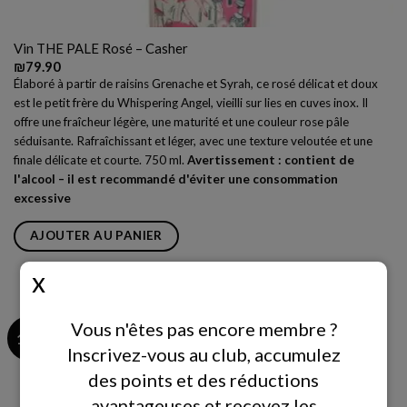
Vin THE PALE Rosé – Casher
₪
79.90
Élaboré à partir de raisins Grenache et Syrah, ce rosé délicat et doux
est le petit frère du Whispering Angel, vieilli sur lies en cuves inox. Il
offre une fraîcheur légère, une maturité et une couleur rose pâle
séduisante. Rafraîchissant et léger, avec une texture veloutée et une
finale délicate et courte. 750 ml.
Avertissement : contient de
l'alcool – il est recommandé d'éviter une consommation
excessive
AJOUTER AU PANIER
Vous n'êtes pas encore membre ?
18+
Inscrivez-vous au club, accumulez
des points et des réductions
avantageuses et recevez les