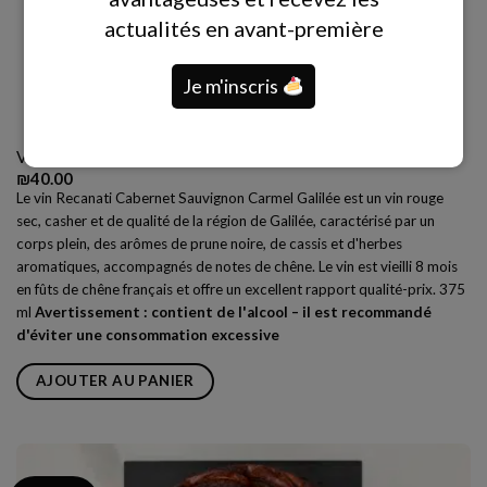
actualités en avant-première
Je m'inscris
Vin Recanati Cabernet Sauvignon Carmel Galilée – Casher
₪
40.00
Le vin Recanati Cabernet Sauvignon Carmel Galilée est un vin rouge
sec, casher et de qualité de la région de Galilée, caractérisé par un
corps plein, des arômes de prune noire, de cassis et d'herbes
aromatiques, accompagnés de notes de chêne. Le vin est vieilli 8 mois
en fûts de chêne français et offre un excellent rapport qualité-prix.
375
ml
Avertissement : contient de l'alcool – il est recommandé
d'éviter une consommation excessive
AJOUTER AU PANIER