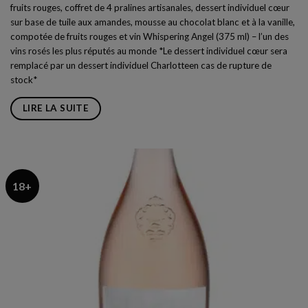
fruits rouges, coffret de 4 pralines artisanales, dessert individuel cœur
était :
est :
₪299.00.
₪279.00.
sur base de tuile aux amandes, mousse au chocolat blanc et à la vanille,
compotée de fruits rouges et vin Whispering Angel (375 ml) – l’un des
vins rosés les plus réputés au monde *Le dessert individuel cœur sera
remplacé par un dessert individuel
Charlotte
en cas de rupture de
stock*
LIRE LA SUITE
18+