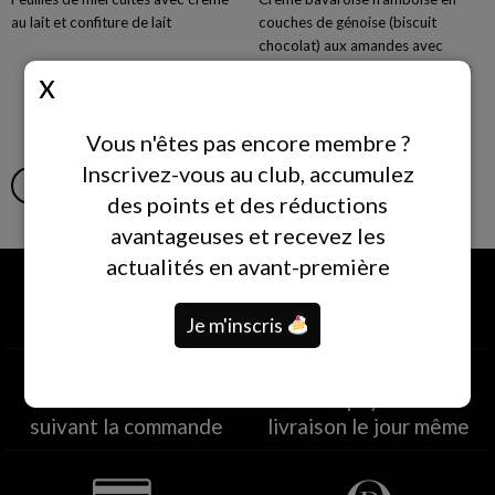
au lait et confiture de lait
couches de génoise (biscuit
chocolat) aux amandes avec
crème riche sans produits laitiers
Vous n'êtes pas encore membre ?
Inscrivez-vous au club, accumulez
AJOUTER AU PANIER
AJOUTER AU PANIER
des points et des réductions
avantageuses et recevez les
actualités en avant-première
Je m'inscris
Retrait en magasin
Livraison dans tout le
dans les deux heures
pays
suivant la commande
livraison le jour même