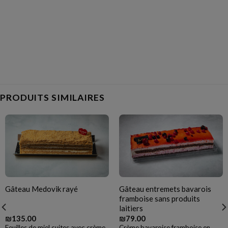
PRODUITS SIMILAIRES
Gâteau entremets bavarois
Gâteau Medovik rayé
framboise sans produits
laitiers
₪
135.00
₪
79.00
Feuilles de miel cuites avec crème
Crème bavaroise framboise en