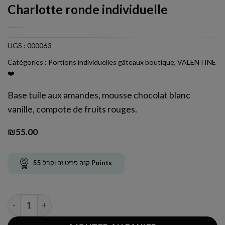
Charlotte ronde individuelle
UGS :
000063
Catégories :
Portions individuelles gâteaux boutique
,
VALENTINE
❤️
Base tuile aux amandes, mousse chocolat blanc
vanille, compote de fruits rouges.
₪
55.00
55
קנה פריט זה וקבל
Points
quantité de Charlotte ronde individuelle