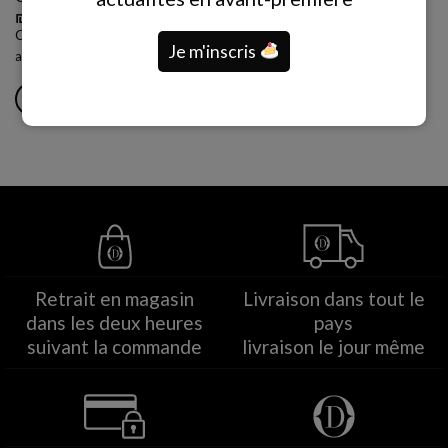
produit
₪
250.00
Crème bavaroise framboise en couches de génoise (biscuit chocolat)
Je m'inscris
aux amandes avec crème riche sans produits laitiers
AJOUTER AU PANIER
Retrait en magasin
Livraison dans tout le
dans les deux heures
pays
suivant la commande
livraison le jour même