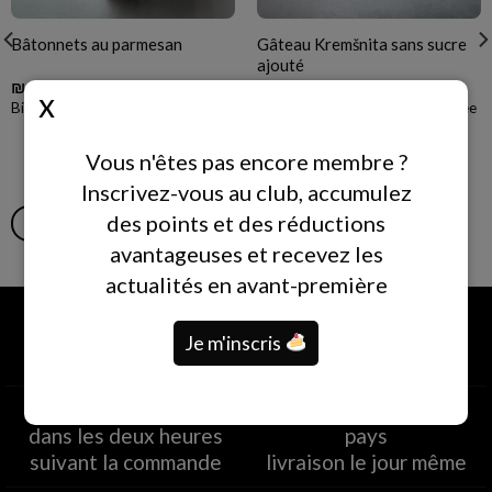
Gâteau Kremšnita sans sucre
Bâtonnets au parmesan
ajouté
₪
45.00
₪
79.00
Biscuits salés au parmesan
Pâte feuilletée à la crème fouettée
sans sucre ajouté
Vous n'êtes pas encore membre ?
Inscrivez-vous au club, accumulez
des points et des réductions
AJOUTER AU PANIER
AJOUTER AU PANIER
avantageuses et recevez les
actualités en avant-première
Je m'inscris
Retrait en magasin
Livraison dans tout le
dans les deux heures
pays
suivant la commande
livraison le jour même