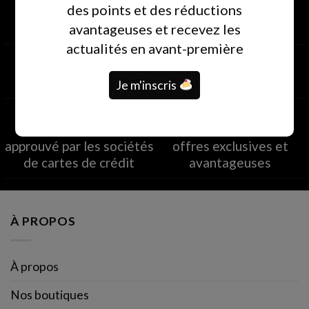
des points et des réductions
dans les deux heures
pays
avantageuses et recevez les
suivant la commande
livraison le jour même
actualités en avant-première
Je m'inscris
Paiement sécurisé à
Club de fidélité
destination
EXCLUSIVE
approuvé par les sociétés
offres exclusives et
de cartes de crédit
avantageuses
À PROPOS
À propos
Nos boutiques