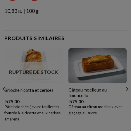
10,83 ₪ | 100 g
PRODUITS SIMILAIRES
RUPTURE DE STOCK
Gâteau moelleux au
Brioche ricotta et cerises
limoncello
₪
75.00
₪
75.00
Pâte briochée (levure feuilletée)
Gâteau au citron moelleux avec
fourrée à la ricotta et aux cerises
glaçage au sucre
amarena