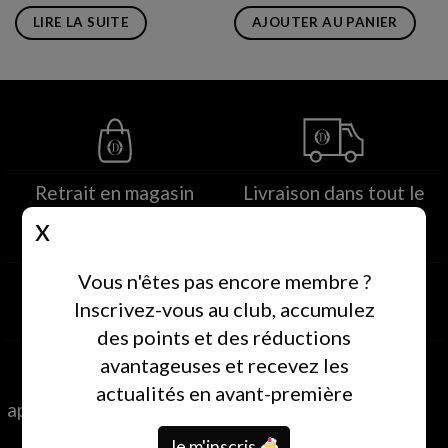
LIRE LA SUITE
AJOUTER AU PANIER
Retrait en magasin
Livraison dans tout le
dans les deux heures
pays
suivant la commande
livraison le jour même
Vous n'êtes pas encore membre ?
Inscrivez-vous au club, accumulez
des points et des réductions
Paiement sécurisé à
Club de fidélité
avantageuses et recevez les
destination
EXCLUSIVE
actualités en avant-première
approuvé par les sociétés
offres exclusives et
de cartes de crédit
avantageuses
Je m'inscris