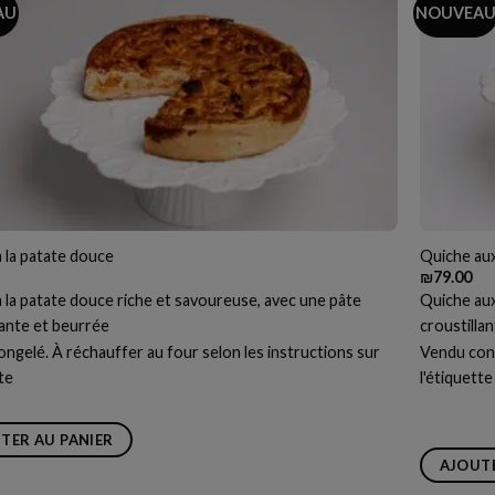
AU
NOUVEA
 la patate douce
Quiche aux
₪
79.00
 la patate douce riche et savoureuse, avec une pâte
Quiche aux
lante et beurrée
croustilla
ngelé. À réchauffer au four selon les instructions sur
Vendu cong
tte
l'étiquette
TER AU PANIER
AJOUTE