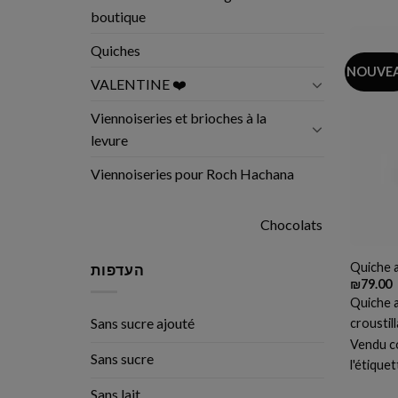
boutique
Quiches
NOUVE
VALENTINE ❤️
Viennoiseries et brioches à la
levure
Viennoiseries pour Roch Hachana
Chocolats
Quiche 
העדפות
₪
79.00
Quiche a
Sans sucre ajouté
croustil
Vendu co
Sans sucre
l'étique
Sans lait