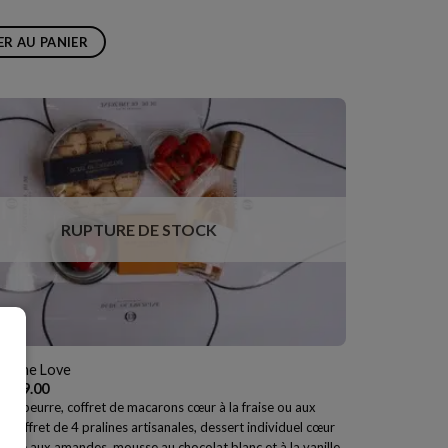
R AU PANIER
RUPTURE DE STOCK
el the Love
Le
Le
₪
279.00
rix
prix
 au beurre, coffret de macarons cœur à la fraise ou aux
nitial
actuel
s, coffret de 4 pralines artisanales, dessert individuel cœur
tait :
est :
₪299.00.
₪279.00.
 tuile aux amandes, mousse au chocolat blanc et à la vanille,