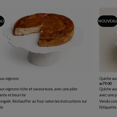
AU
NOUVEA
aux oignons
Quiche au
₪
79.00
ux oignons riche et savoureuse, avec une pâte
Quiche aux
lante et beurrée
avec une p
ngelé. Réchauffer au four selon les instructions sur
Vendu cong
tte
l'étiquette