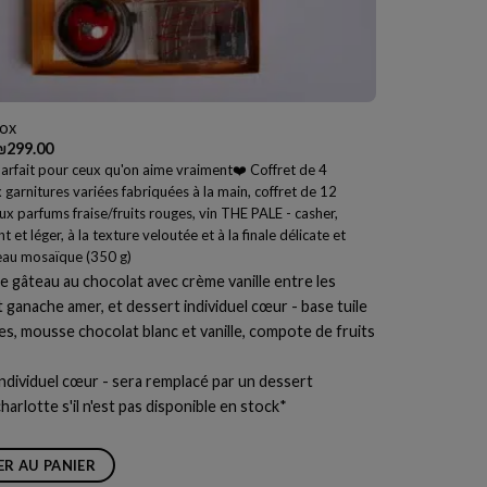
Box
Le
Le
₪
299.00
rix
prix
arfait pour ceux qu'on aime vraiment❤️ Coffret de 4
nitial
actuel
 garnitures variées fabriquées à la main, coffret de 12
tait :
est :
₪309.00.
₪299.00.
x parfums fraise/fruits rouges, vin THE PALE - casher,
nt et léger, à la texture veloutée et à la finale délicate et
eau mosaïque (350 g)
 gâteau au chocolat avec crème vanille entre les
 ganache amer, et dessert individuel cœur - base tuile
s, mousse chocolat blanc et vanille, compote de fruits
ndividuel cœur - sera remplacé par un dessert
charlotte
s'il n'est pas disponible en stock*
R AU PANIER