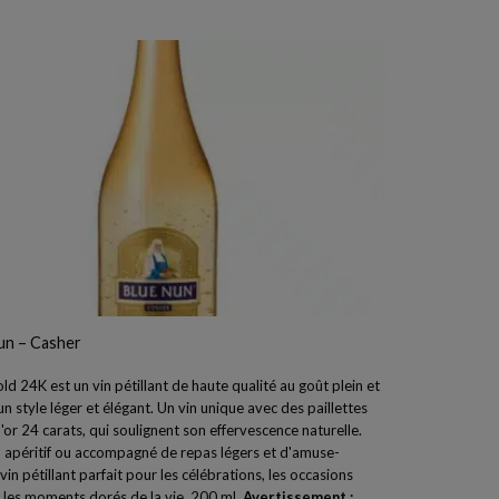
un – Casher
ld 24K est un vin pétillant de haute qualité au goût plein et
n style léger et élégant. Un vin unique avec des paillettes
d'or 24 carats, qui soulignent son effervescence naturelle.
n apéritif ou accompagné de repas légers et d'amuse-
vin pétillant parfait pour les célébrations, les occasions
t les moments dorés de la vie. 200 ml.
Avertissement :