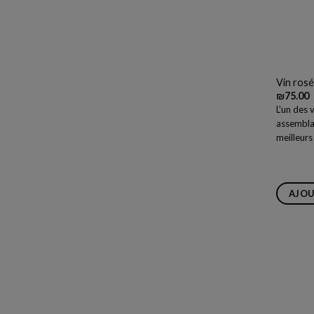
Vin rosé
₪
75.00
L'un des 
assembla
meilleurs
AJOU