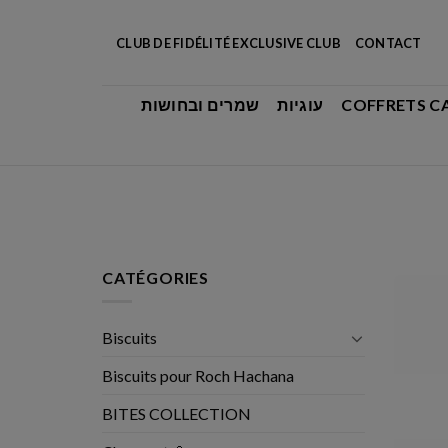
Aller
au
CLUB DE FIDÉLITÉ EXCLUSIVE CLUB
CONTACT
contenu
שמרים ובחושות
עוגיות
COFFRETS C
CATÉGORIES
Biscuits
Biscuits pour Roch Hachana
BITES COLLECTION