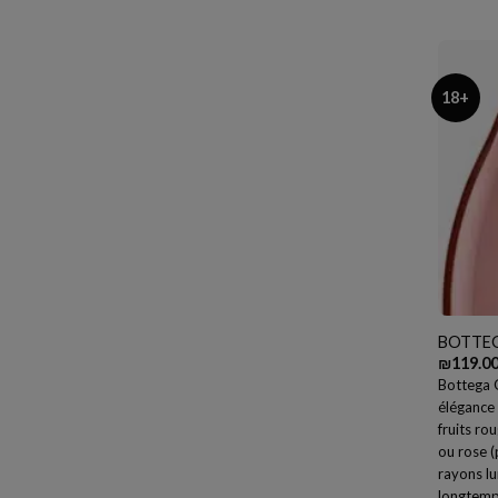
18+
BOTTEG
₪
119.0
Bottega G
élégance 
fruits ro
ou rose (
rayons lu
longtemp