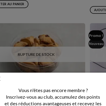
TER AU PANIER
AJOUTE
Promo !
Nouveau
RUPTURE DE STOCK
 d’Haman aux noix sans sucre ajouté
Coffret Fe
Vous n'êtes pas encore membre ?
₪
299.00
p
Inscrivez-vous au club, accumulez des points
Sablés cœur
i
fruits rouge
é
et des réductions avantageuses et recevez les
sur base de