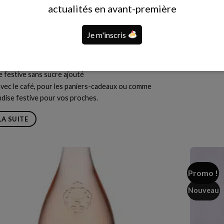
actualités en avant-première
compotée de
vins rosés 
remplacé pa
Je m'inscris
stock*
 d'Haman garnies de noix à la saveur riche et profonde,
LIRE LA
inaison classique et appréciée qui apporte une véritable
 festive sans sucre ajouté
avec le café, pour les paniers-cadeaux ou comme
dise festive pour vos proches.
LA SUITE
Promo !
Nouveau