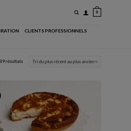
0
IRATION
CLIENTS PROFESSIONNELS
Trié
89 résultats
du
plus
récent
au
U
plus
ancien