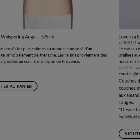
 Whispering Angel – 375 ml
Love in a 
₪
309.00
p
vins rosés les plus estimés au monde, composé d'un
Le cadeau p
i
ge principalement de grenache. Les raisins proviennent des
pralines aux
é
 vignobles au cœur de la région de Provence.
macarons au
rafraîchissa
courte, gât
Couches de
TER AU PANIER
couches et
aux amande
rouges.
*Dessert i
individuel
AJOUTE