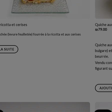
ricotta et cerises
Quiche au
₪
79.00
chée (levure feuilletée) fourrée à la ricotta et aux cerises
Quiche aux
LA SUITE
bulgare) e
beurrée.
Vendu cong
figurant su
AJOUTE