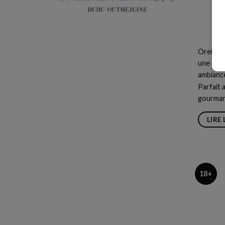
Oreilles
une comb
ambiance
Parfait 
gourman
LIRE 
18+