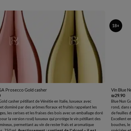
18+
A Prosecco Gold casher
Vin Blue N
0
₪
29.90
old casher pétillant de Vénétie en Italie, luxueux avec
Blue Nun Go
et dominé par des arômes floraux et fruités rappelant les
rond, dans u
uges, les cerises et les fraises des bois avec un emballage doré
de feuilles 
pour la version rosé) luxueux qui protège le vin pétillant des
Excellent e
mineux, permettant au vin de rester frais et aromatique
bouches, le 
s. 750 ml.
Avertissement : contient de l'alcool – il est
spéciales e