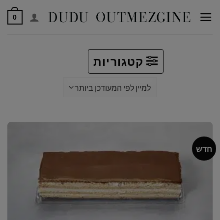
לג
0
תוכן
קטגוריות
חדש