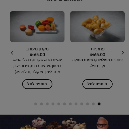
פחזניות
מקרון מעורב
₪
65.00
₪
65.00
קיי
פחזניות ממולאות,בשמנת מתוקה
עוגיית מרנג שקדים, במילוי גנאש
וקרם וניל.
במגוון טעמים. ( תות, פירות יער,
מנגו, לימון, שוקולד , וניל וקפה)
הוספה לסל
הוספה לסל