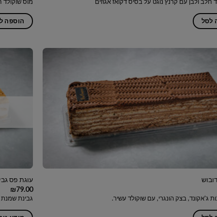
 חלב ולבן עם קרנץ נוגט על בסיס דקואז אגוזים
מוס שוקולד ח
 לסל
הוספה ל
ובוש
עוגת פס גבי
₪
79.00
ת ג'אקונד, בצק הונגרי, עם שוקולד עשיר.
גבינת שמנת 