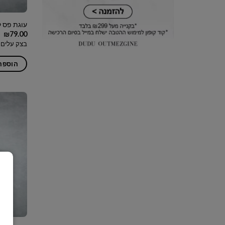
עוגת פס 
₪
79.00
בצק עלים 
הוספה