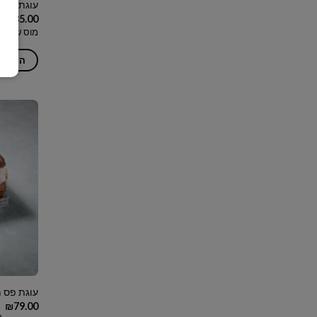
עוגת פס ק
₪
85.00
מוס שוקולד
הוספה
עוגת פס מ
₪
79.00