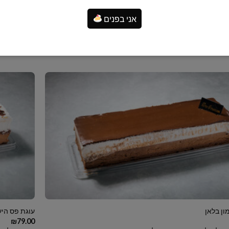
יפוד שוקולד
עוגת פס עוק
₪
79.00
אני בפנים
 עם חתיכות בראוניז ומעט ליקר
שמנת מתוקה (
 לסל
מידע נוס
ון בלאן
עוגת פס היע
₪
79.00