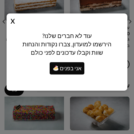
עוגת פס טרמיסו
עוגת פס קרמשניט
₪
79.00
₪
79.00
עוד לא חברים שלנו?
גבינת מסקרפונה וריקוטה עם
בצק עלים מקורמל עם שמנת מתוקה
הירשמו למועדון, צברו נקודות והנחות
בישקוטים טבול בקפה
וקרם וניל
שוות וקבלו עדכונים לפני כולם
הוספה לסל
הוספה לסל
אני בפנים
עוגות ויטרינה
עוד