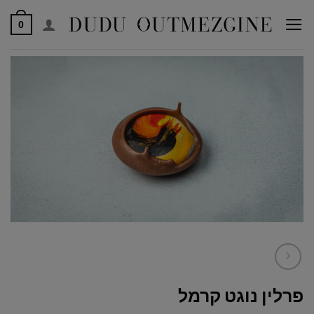
לג
0
תוכן
פרלין נוגט קרמל