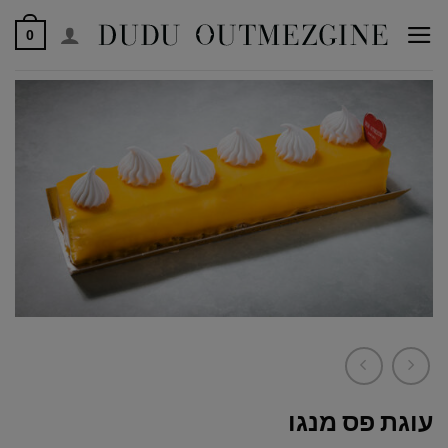
לג
0
תוכן
עוגת פס מנגו