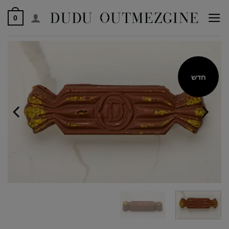
לג
0
תוכן
חדש