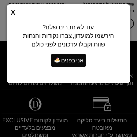
שקדים וקרמל על בסיס קרמבל
וקרם ברולה, ג'אקונד מרציפן ופירות
פרלינה.
יער בציפוי שקדים מקורמלים
הוספה לסל
הוספה לסל
עוד לא חברים שלנו?
הירשמו למועדון, צברו נקודות והנחות
שוות וקבלו עדכונים לפני כולם
אני בפנים
איסוף עצמי מסניפי הרשת
משלוחים לרחבי הארץ
תוך שעתיים מרגע ההזמנה
משלוחים מהיום להיום
התשלום ביעד סליקה
מועדון לקוחות EXCLUSIVE
מאובטח
מבצעים בלעדיים
ומאושר ע"י חברות אשראי
ומשתלמים