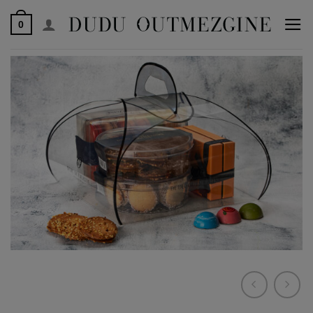
לג
0
תוכן