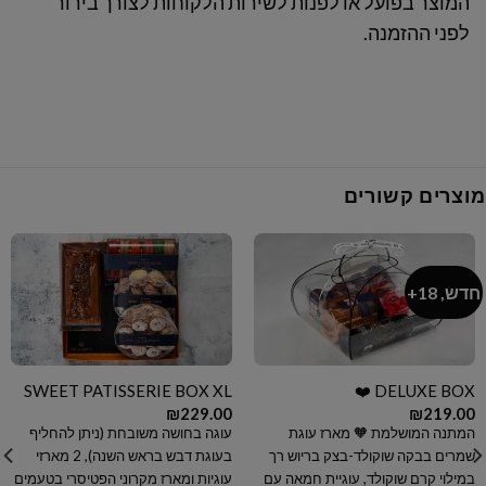
המוצר בפועל
או לפנות לשירות הלקוחות לצורך בירור
לפני ההזמנה
.
מוצרים קשורים
חדש, 18+
SWEET PATISSERIE BOX XL
DELUXE BOX ❤️
₪
229.00
₪
219.00
המתנה המושלמת 🧡 מארז עוגת
עוגה בחושה משובחת (ניתן להחליף
שמרים בבקה שוקולד-בצק בריוש רך
בעוגת דבש בראש השנה), 2 מארזי
במילוי קרם שוקולד, עוגיית חמאה עם
עוגיות ומארז מקרוני הפטיסרי בטעמים