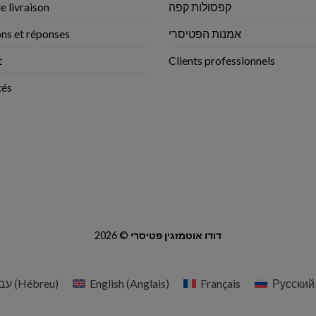
e livraison
קפסולות קפה
ns et réponses
אמנות הפטיסרי
t
Clients professionnels
tés
2026 ©
דודו אוטמזגין פטיסרי
עב
(
Hébreu
)
English
(
Anglais
)
Français
Русский