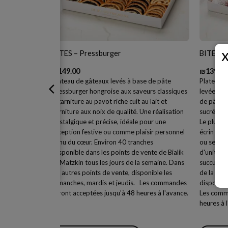
OCK
A
BITES – Pressburger
BITES –
₪
149.00
₪
139.00
Plateau de gâteaux levés à base de pâte
Plateau d
Pressburger hongroise aux saveurs classiques
levée Pre
– garniture au pavot riche cuit au lait et
de pâte l
garniture aux noix de qualité. Une réalisation
sucré
nostalgique et précise, idéale pour une
Le plus p
réception festive ou comme plaisir personnel
écrin de b
venu du cœur. Environ 40 tranches
ou se fair
Disponible dans les points de vente de Bialik
d'unités 
et Matzkin tous les jours de la semaine. Dans
succursale
les autres points de vente, disponible les
de la sem
dimanches, mardis et jeudis. Les commandes
disponibl
seront acceptées jusqu'à 48 heures à l'avance.
Les comm
heures à 