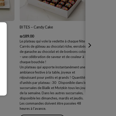
BITES – Candy Cake
₪
189.00
s et
Le plateau qui vole la vedette à chaque fête 🎁
Carrés de gâteau au chocolat riche, enrobés
de ganache au chocolat et de bonbons colorés
– une célébration de saveur et de couleur à
chaque bouchée !
Un plateau qui apporte instantanément une
ambiance festive à la table, joyeux et
réjouissant pour petits et grands ! Quantité
d'unités par plateau : 30 Disponible dans les
succursales de Bialik et Motzkin tous les jours
de la semaine. Dans les autres succursales,
disponible les dimanches, mardis et jeudis.
Les commandes doivent être passées 48
heures à l'avance.