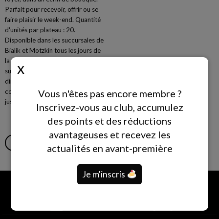
Parfait pour recevoir, offrir ou se
faire plaisir le week-end. Quantité
d'unités par plateau : 20.
Disponible dans les succursales de
Bialik et Motzkin tous les jours de
la semaine. Dans les autres
succursales, disponible les
dimanches, mardis et jeudis. Les
commandes seront acceptées
Vous n'êtes pas encore membre ?
jusqu'à 48 heures à l'avance.
Inscrivez-vous au club, accumulez
des points et des réductions
avantageuses et recevez les
AJOUTER AU PANIER
LIRE LA SUITE
actualités en avant-première
Je m'inscris