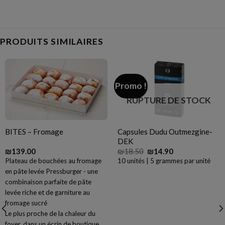
PRODUITS SIMILAIRES
Promo !
RUPTURE DE STOCK
Capsules Dudu Outmezgine-
BITES – Fromage
DEK
Le
Le
₪
139.00
₪
18.50
₪
14.90
prix
prix
Plateau de bouchées au fromage
10 unités | 5 grammes par unité
initial
actuel
en pâte levée Pressburger - une
était :
est :
₪18.50.
₪14.90.
combinaison parfaite de pâte
levée riche et de garniture au
fromage sucré
Le plus proche de la chaleur du
foyer, dans un écrin de boutique.