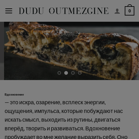
Перейти
0
к
содержимому
Вдохновение
— это искра, озарение, всплеск энергии,
ощущения, импульса, которые побуждают нас
искать смысл, выходить из рутины, двигаться
вперёд, творить и развиваться. Вдохновение
пробуждает во мне желание выразить себя. Оно