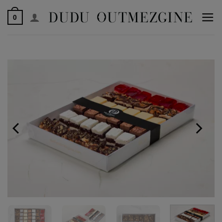
לג
0
תוכן