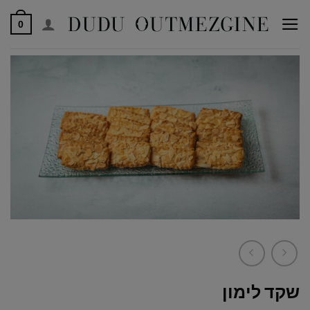
לג
0
תוכן
שקד לימון