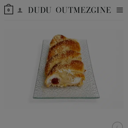
לג
0
תוכן