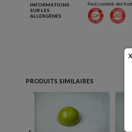
Peut contenir des frui
INFORMATIONS
SUR LES
ALLERGÈNES
PRODUITS SIMILAIRES