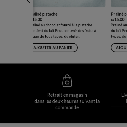
Praliné pistache
Praliné p
₪
15.00
₪
15.00
mangue
Praliné au chocolat fourré à la pistache
Praliné au
 fruits à
Contient du lait Peut contenir des fruits à
du lait Pe
coque de tous types, du gluten.
types, du 
AJOUTER AU PANIER
AJOU
Retrait en magasin
Li
dans les deux heures suivant la
commande