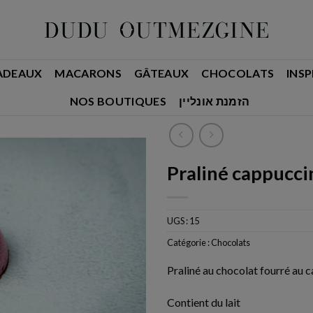
ADEAUX
MACARONS
GÂTEAUX
CHOCOLATS
INSP
NOS BOUTIQUES
הזמנת אונליין
Praliné cappucci
UGS :
15
Catégorie :
Chocolats
Praliné au chocolat fourré au 
Contient du lait