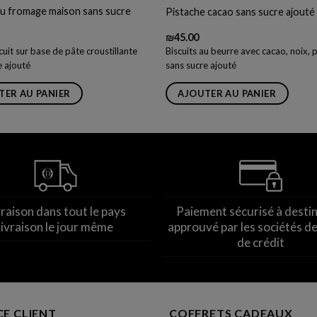
u fromage maison sans sucre
Pistache cacao sans sucre ajouté
₪
45.00
uit sur base de pâte croustillante
Biscuits au beurre avec cacao, noix, 
e ajouté
sans sucre ajouté
TER AU PANIER
AJOUTER AU PANIER
vraison dans tout le pays
Paiement sécurisé à desti
livraison le jour même
approuvé par les sociétés de
de crédit
CE CLIENT
COFFRETS CADEAUX