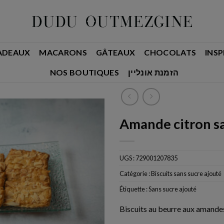
ADEAUX
MACARONS
GÂTEAUX
CHOCOLATS
INSP
NOS BOUTIQUES
הזמנת אונליין
Amande citron sa
UGS :
729001207835
Catégorie :
Biscuits sans sucre ajouté
Étiquette :
Sans sucre ajouté
Biscuits au beurre aux amandes