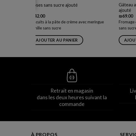
usel sans
Gâteau a
Roses sans sucre ajouté
ajouté
₪
42.00
₪
69.00
sablé au
Biscuits à la pâte de crème avec meringue
Fromage c
uté
vanille sans sucre
sans sucr
AJOUTER AU PANIER
AJOU
Retrait en magasin
Li
dans les deux heures suivant la
commande
À PROPOS
SERVI