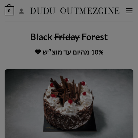
לג
0
תוכן
Black
Friday
Forest
10% מהיום עד מוצ״ש 🧡