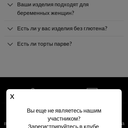
Ваши изделия подходят для
беременных женщин?
Есть ли у вас изделия без глютена?
Есть ли торты парве?
Самовывоз из
Доставка по всей
Вы еще не являетесь нашим
филиалов сети
стране
участником?
в течение двух часов с
доставка в день заказа
Зарегистрируйтесь в клубе,