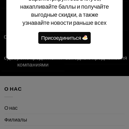
момента заказа
накапливайте баллы и получайте
выгодные скидки, а также
узнавайте новости раньше всех
Оплата при получении
Клуб лояльности
Присоединиться
— безопасная
EXCLUSIVE
обработка
эксклюзивные и
одобрено кредитными
выгодные предложения
компаниями
О НАС
О нас
Филиалы