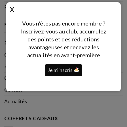
Politique de confidentialité
Vous n'êtes pas encore membre ?
SERVICE CLIENT
Inscrivez-vous au club, accumulez
des points et des réductions
Espace personnel
avantageuses et recevez les
actualités en avant-première
Club de fidélité EXCLUSIVE CLUB
Zones de livraison
Je m'inscris
Questions et réponses
Contact
Actualités
COFFRETS CADEAUX