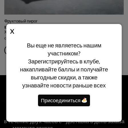
Фруктовый пирог
₪
99.00
Хрустящая песочная основа на сливочном масле, заварной крем и
свежие фрукты (фрукты варьируются в зависимости от сезона)
Вы еще не являетесь нашим
В КОРЗИНУ
участником?
Зарегистрируйтесь в клубе,
накапливайте баллы и получайте
выгодные скидки, а также
узнавайте новости раньше всех
Присоединиться
Самовывоз из
Доставка по всей
филиалов сети
стране
в течение двух часов с
доставка в день заказа
момента заказа