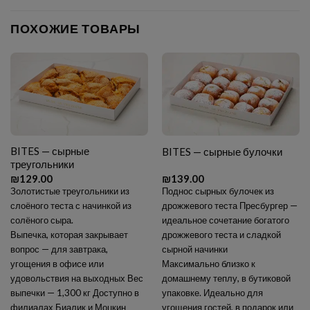
ПОХОЖИЕ ТОВАРЫ
BITES — сырные
BITES — сырные булочки
треугольники
₪
129.00
₪
139.00
Золотистые треугольники из
Поднос сырных булочек из
слоёного теста с начинкой из
дрожжевого теста Пресбургер —
солёного сыра.
идеальное сочетание богатого
Выпечка, которая закрывает
дрожжевого теста и сладкой
вопрос — для завтрака,
сырной начинки
угощения в офисе или
Максимально близко к
удовольствия на выходных Вес
домашнему теплу, в бутиковой
выпечки — 1,300 кг Доступно в
упаковке. Идеально для
филиалах Биалик и Моцкин
угощения гостей, в подарок или