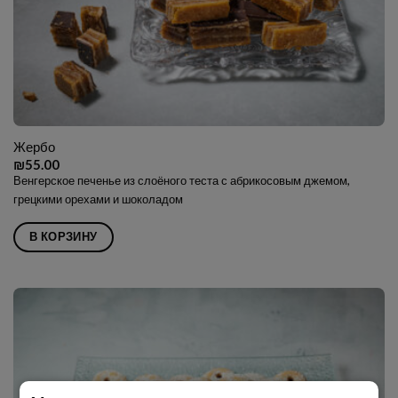
Жербо
₪
55.00
Венгерское печенье из слоёного теста с абрикосовым джемом,
грецкими орехами и шоколадом
В КОРЗИНУ