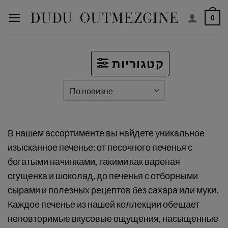
Перейти
0
к
содержимому
קטגוריות
В нашем ассортименте вы найдете уникальное
изысканное печенье: от песочного печенья с
богатыми начинками, такими как вареная
сгущенка и шоколад, до печенья с отборными
сырами и полезных рецептов без сахара или муки.
Каждое печенье из нашей коллекции обещает
неповторимые вкусовые ощущения, насыщенные