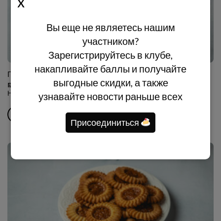
Вы еще не являетесь нашим
участником?
Зарегистрируйтесь в клубе,
накапливайте баллы и получайте
Песочное печенье с клубничным джемом
выгодные скидки, а также
₪
45.00
Нежное песочное печенье с клубничным джемом
узнавайте новости раньше всех
В КОРЗИНУ
Присоединиться