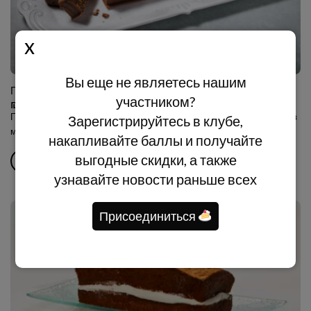
Вы еще не являетесь нашим
Пирожное бахуша Кинг Соломон
участником?
₪
85.00
Пирожное из воздушного риса, орехов пекан, шоколада и карамели в
Зарегистрируйтесь в клубе,
молочной шоколадной глазури
накапливайте баллы и получайте
выгодные скидки, а также
В КОРЗИНУ
узнавайте новости раньше всех
Присоединиться