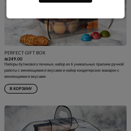
PERFECT GIFT BOX
₪
249.00
Наборы бутикового печенья, набор из 6 уникальных пралине ручной
работы с меняющимися вкусами и набор кондитерских макарон с
меняющимися вкусами
В КОРЗИНУ