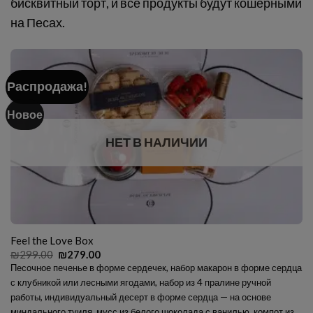
бисквитный торт, и все продукты будут кошерными
на Песах.
Распродажа!
Новое
НЕТ В НАЛИЧИИ
Feel the Love Box
Первоначальная
Текущая
₪
299.00
₪
279.00
цена
цена:
Песочное печенье в форме сердечек, набор макарон в форме сердца
составляла
₪279.00.
с клубникой или лесными ягодами, набор из 4 пралине ручной
₪299.00.
работы, индивидуальный десерт в форме сердца — на основе
миндального туиля, мусс из белого шоколада с ванилью, компот из