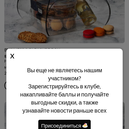
BUSINESS & PLEASURE BOX
₪
179.00
Наборы бутикового печенья, набор макарон-пирожных с
меняющимися вкусами и персональная бутылка игристого Blue Nun
Вы еще не являетесь нашим
200 мл
участником?
Зарегистрируйтесь в клубе,
В КОРЗИНУ
накапливайте баллы и получайте
выгодные скидки, а также
узнавайте новости раньше всех
Присоединиться