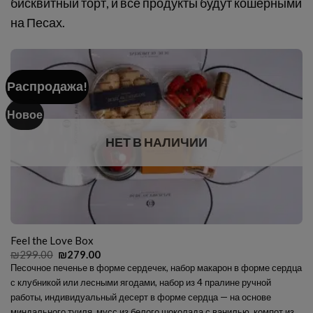
бисквитный торт, и все продукты будут кошерными
на Песах.
Распродажа!
Новое
НЕТ В НАЛИЧИИ
Feel the Love Box
Первоначальная
Текущая
₪
299.00
₪
279.00
цена
цена:
Песочное печенье в форме сердечек, набор макарон в форме сердца
составляла
₪279.00.
с клубникой или лесными ягодами, набор из 4 пралине ручной
₪299.00.
работы, индивидуальный десерт в форме сердца — на основе
миндального туиля, мусс из белого шоколада с ванилью, компот из