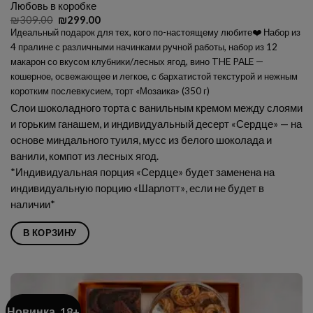
Любовь в коробке
Первоначальная
Текущая
₪
309.00
₪
299.00
цена
цена:
Идеальный подарок для тех, кого по-настоящему любите❤️ Набор из
составляла
₪299.00.
4 пралине с различными начинками ручной работы, набор из 12
₪309.00.
макарон со вкусом клубники/лесных ягод, вино THE PALE —
кошерное, освежающее и легкое, с бархатистой текстурой и нежным
коротким послевкусием, торт «Мозаика» (350 г)
Слои шоколадного торта с ванильным кремом между слоями
и горьким ганашем, и индивидуальный десерт «Сердце» — на
основе миндального туиля, мусс из белого шоколада и
ванили, компот из лесных ягод.
*Индивидуальная порция «Сердце» будет заменена на
индивидуальную порцию
«Шарлотт»
, если не будет в
наличии*
В КОРЗИНУ
Новинка, 18+