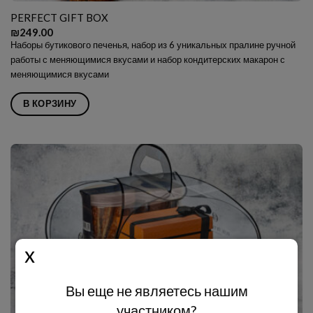
PERFECT GIFT BOX
₪
249.00
Наборы бутикового печенья, набор из 6 уникальных пралине ручной
работы с меняющимися вкусами и набор кондитерских макарон с
меняющимися вкусами
В КОРЗИНУ
Вы еще не являетесь нашим
участником?